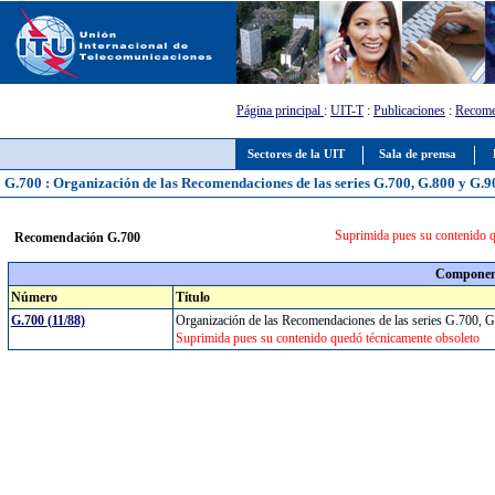
Página principal
:
UIT-T
:
Publicaciones
:
Recome
Sectores de la UIT
Sala de prensa
G.700 : Organización de las Recomendaciones de las series G.700, G.800 y G.9
Suprimida pues su contenido q
Recomendación G.700
Component
Número
Título
G.700 (11/88)
Organización de las Recomendaciones de las series G.700,
Suprimida pues su contenido quedó técnicamente obsoleto