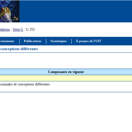
ations
:
Série G
: G.352
vénements
Publications
Statistiques
À propos de l'UIT
conceptions différentes
Composants en vigueur
 coaxiales de conceptions différentes