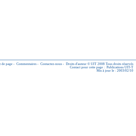
 de page
-
Commentaires
-
Contactez-nous
-
Droits d'auteur © UIT
2008 Tous droits réservés
Contact pour cette page :
Publications UIT-T
Mis à jour le : 2003/02/10