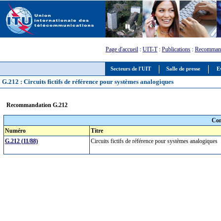
Page d'accueil
:
UIT-T
:
Publications
:
Recommand
Secteurs de l'UIT
Salle de presse
E
G.212 : Circuits fictifs de référence pour systèmes analogiques
Recommandation G.212
Com
Numéro
Titre
G.212 (11/88)
Circuits fictifs de référence pour systèmes analogiques