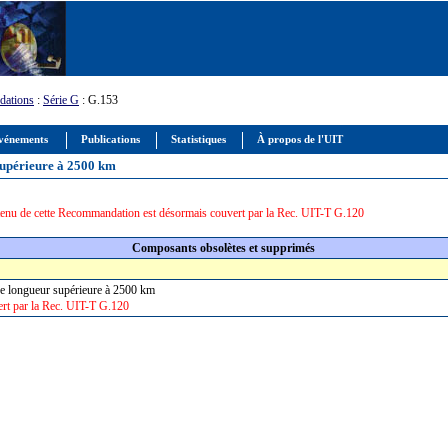
ations
:
Série G
: G.153
vénements
Publications
Statistiques
À propos de l'UIT
 supérieure à 2500 km
enu de cette Recommandation est désormais couvert par la Rec. UIT-T G.120
Composants obsolètes et supprimés
x de longueur supérieure à 2500 km
rt par la Rec. UIT-T G.120