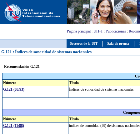
Página principal
:
UIT-T
:
Publicaciones
:
Recome
Sectores de la UIT
Sala de prensa
G.121 : Índices de sonoridad de sistemas nacionales
Recomendación G.121
Co
Número
Título
G.121 (03/93)
Índices de sonoridad de sistemas nacionales
Component
Número
Título
G.121 (11/88)
índices de sonoridad (IS) de sistemas nacional