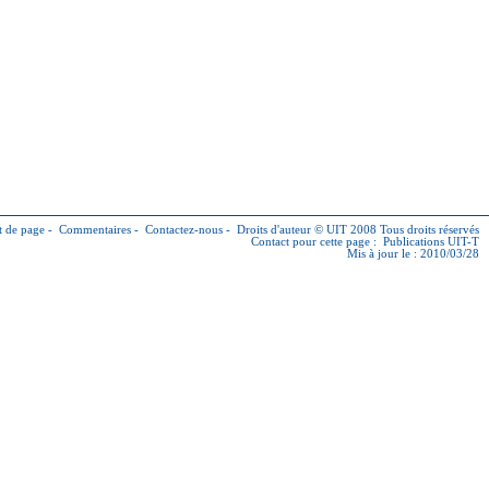
 de page
-
Commentaires
-
Contactez-nous
-
Droits d'auteur © UIT
2008 Tous droits réservés
Contact pour cette page :
Publications UIT-T
Mis à jour le : 2010/03/28