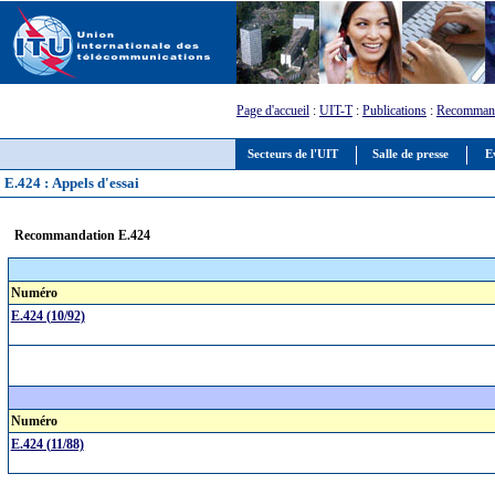
Page d'accueil
:
UIT-T
:
Publications
:
Recommand
Secteurs de l'UIT
Salle de presse
E
E.424 : Appels d'essai
Recommandation E.424
Numéro
E.424 (10/92)
Numéro
E.424 (11/88)