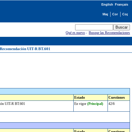
English
Français
Qué es nuevo
-
Busque las Recomendaciones
e la Recomendación UIT-R BT.601
Estado
Cuestiones
dación UIT-R BT.601
En vigor
(Principal)
42/6
Estado
Cuestiones