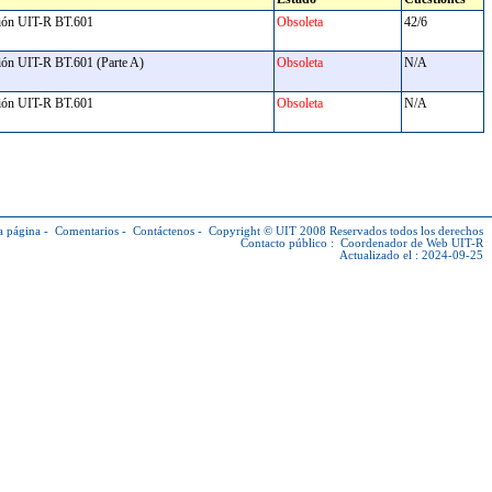
dación UIT-R BT.601
Obsoleta
42/6
dación UIT-R BT.601 (Parte A)
Obsoleta
N/A
dación UIT-R BT.601
Obsoleta
N/A
a página
-
Comentarios
-
Contáctenos
-
Copyright © UIT
2008 Reservados todos los derechos
Contacto público :
Coordenador de Web UIT-R
Actualizado el : 2024-09-25