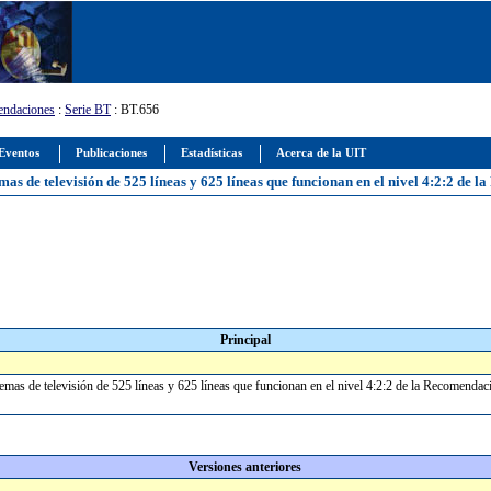
ndaciones
:
Serie BT
: BT.656
Eventos
Publicaciones
Estadísticas
Acerca de la UIT
temas de televisión de 525 líneas y 625 líneas que funcionan en el nivel 4:2:2 d
Principal
istemas de televisión de 525 líneas y 625 líneas que funcionan en el nivel 4:2:2 de la Recomen
Versiones anteriores