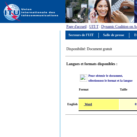
Page d'accueil
:
UIT-T
:
Dynamic Coalition on Acc
Secteurs de l'UIT
Salle de presse
E
Disponibilité: Document gratuit
Langues et formats disponibles :
Pour obtenir le document,
sélectionnez le format et la langue
Format
Taille
Word
English
8