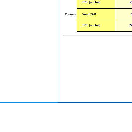
PDF (acrobat)
2
Word 2007
Français
PDF (acrobat)
27