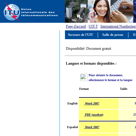
Page d'accueil
:
UIT-T
:
International Numbering
Secteurs de l'UIT
Salle de presse
E
Disponibilité: Document gratuit
Langues et formats disponibles :
Pour obtenir le document,
sélectionnez le format et la langue
Format
Taille
Word 2007
English
PDF (acrobat)
27
Word 2007
Español