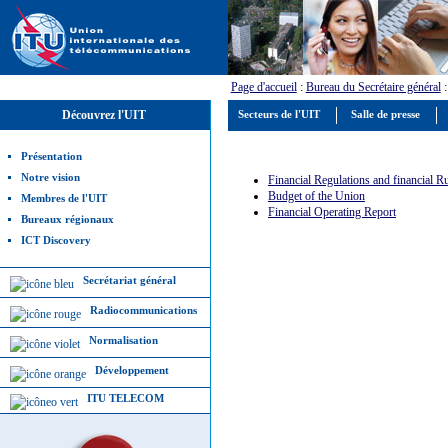
Page d'accueil
:
Bureau du Secrétaire général
:
Découvrez l'UIT
Secteurs de l'UIT
Salle de presse
Présentation
Notre vision
Financial Regulations and financial R
Budget of the Union
Membres de l'UIT
Financial Operating Report
Bureaux régionaux
ICT Discovery
Secrétariat général
Radiocommunications
Normalisation
Développement
ITU TELECOM