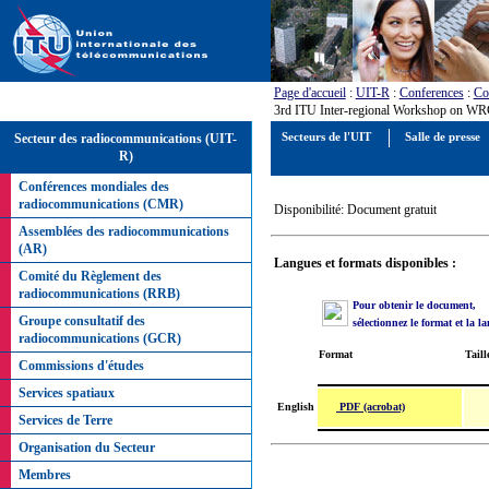
Page d'accueil
:
UIT-R
:
Conferences
:
Co
3rd ITU Inter-regional Workshop on WRC
Secteur des radiocommunications (UIT-
Secteurs de l'UIT
Salle de presse
R)
Conférences mondiales des
radiocommunications (CMR)
Disponibilité: Document gratuit
Assemblées des radiocommunications
(AR)
Langues et formats disponibles :
Comité du Règlement des
radiocommunications (RRB)
Pour obtenir le document,
Groupe consultatif des
sélectionnez le format et la l
radiocommunications (GCR)
Format
Taill
Commissions d'études
Services spatiaux
PDF (acrobat)
English
Services de Terre
Organisation du Secteur
Membres