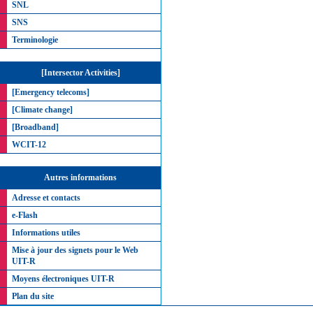
SNL
SNS
Terminologie
[Intersector Activities]
[Emergency telecoms]
[Climate change]
[Broadband]
WCIT-12
Autres informations
Adresse et contacts
e-Flash
Informations utiles
Mise à jour des signets pour le Web
UIT-R
Moyens électroniques UIT-R
Plan du site