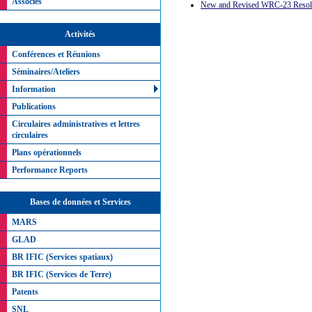
Associés
New and Revised WRC-23 Resolu
Activités
Conférences et Réunions
Séminaires/Ateliers
Information
Publications
Circulaires administratives et lettres
circulaires
Plans opérationnels
Performance Reports
Bases de données et Services
MARS
GLAD
BR IFIC (Services spatiaux)
BR IFIC (Services de Terre)
Patents
SNL