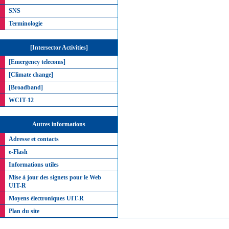
SNS
Terminologie
[Intersector Activities]
[Emergency telecoms]
[Climate change]
[Broadband]
WCIT-12
Autres informations
Adresse et contacts
e-Flash
Informations utiles
Mise à jour des signets pour le Web
UIT-R
Moyens électroniques UIT-R
Plan du site