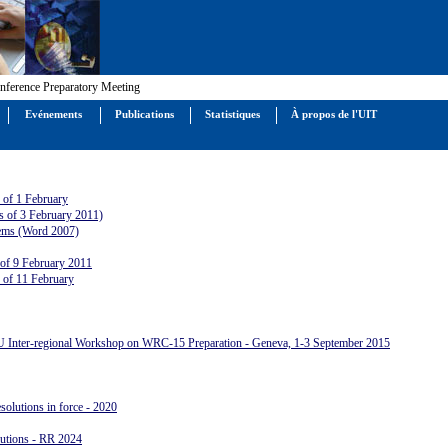
nference Preparatory Meeting
Evénements
Publications
Statistiques
À propos de l'UIT
s of 1 February
as of 3 February 2011)
lems (Word 2007)
 of 9 February 2011
s of 11 February
U Inter-regional Workshop on WRC-15 Preparation - Geneva, 1-3 September 2015
olutions in force - 2020
tions - RR 2024