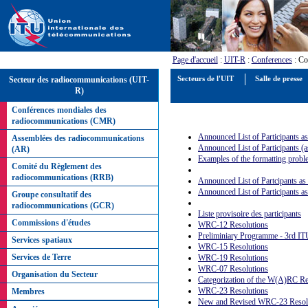
Page d'accueil
:
UIT-R
:
Conferences
: Co
Secteur des radiocommunications (UIT-
Secteurs de l'UIT
Salle de presse
R)
Conférences mondiales des
radiocommunications (CMR)
Announced List of Participants a
Assemblées des radiocommunications
Announced List of Participants (
(AR)
Examples of the formatting prob
Comité du Règlement des
radiocommunications (RRB)
Announced List of Partcipants as
Announced List of Participants a
Groupe consultatif des
radiocommunications (GCR)
Liste provisoire des participants
Commissions d'études
WRC-12 Resolutions
Preliminiary Programme - 3rd IT
Services spatiaux
WRC-15 Resolutions
Services de Terre
WRC-19 Resolutions
WRC-07 Resolutions
Organisation du Secteur
Categorization of the W(A)RC Res
WRC-23 Resolutions
Membres
New and Revised WRC-23 Resolu