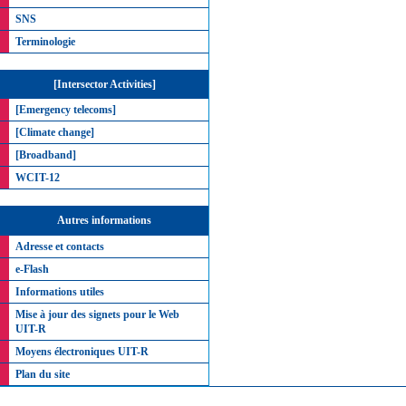
SNS
Terminologie
[Intersector Activities]
[Emergency telecoms]
[Climate change]
[Broadband]
WCIT-12
Autres informations
Adresse et contacts
e-Flash
Informations utiles
Mise à jour des signets pour le Web
UIT-R
Moyens électroniques UIT-R
Plan du site