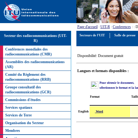
Page d'accueil
:
UIT-R
:
Conferences
:
: 
Secteur des radiocommunications (UIT-
Secteurs de l'UIT
Salle de presse
R)
Conférences mondiales des
radiocommunications (CMR)
Disponibilité: Document gratuit
Assemblées des radiocommunications
(AR)
Langues et formats disponibles :
Comité du Règlement des
radiocommunications (RRB)
Pour obtenir le document,
Groupe consultatif des
sélectionnez le format et la l
radiocommunications (GCR)
Format
Taill
Commissions d'études
Services spatiaux
Word
English
Services de Terre
Organisation du Secteur
Membres