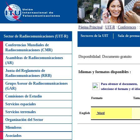
Página Principal
:
UIT-R
:
Conferences
:
Sector de Radiocomunicaciones (UIT-R)
Sectores de la UIT
Sala de prens
Conferencias Mundiales de
Radiocomunicaciones (CMR)
Disponibilidad: Documento gratuito
Asambleas de Radiocomunicaciones
(AR)
Junta del Reglamento de
Idiomas y formatos disponibles :
Radiocomunicaciones (RRB)
Grupo Asesor de Radiocomunicaciones
Para obtener el documento,
(GAR)
seleccione el formato y el id
Comisiones de Estudio
Formato
Tam
Servicios espaciales
Servicios terrenales
Word
English
Organización del Sector
Miembros
Asociados