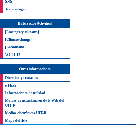
SNS
Terminología
[Intersector Activities]
[Emergency telecoms]
[Climate change]
[Broadband]
WCIT-12
Otras informaciones
Dirección y contactos
e-Flash
Informaciones de utilidad
Marcas de actualización de la Web del
UIT-R
Medios electrónicos UIT-R
Mapa del sitio