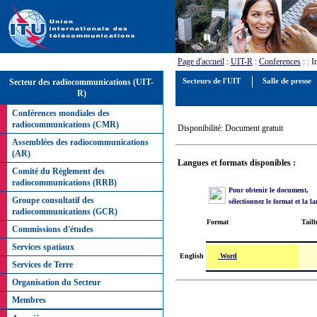
Page d'accueil
:
UIT-R
:
Conferences
:
: 
Secteur des radiocommunications (UIT-
Secteurs de l'UIT
Salle de presse
R)
Conférences mondiales des
radiocommunications (CMR)
Disponibilité: Document gratuit
Assemblées des radiocommunications
(AR)
Langues et formats disponibles :
Comité du Règlement des
radiocommunications (RRB)
Pour obtenir le document,
Groupe consultatif des
sélectionnez le format et la l
radiocommunications (GCR)
Format
Taill
Commissions d'études
Services spatiaux
Word
English
Services de Terre
Organisation du Secteur
Membres