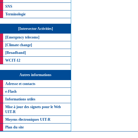
SNS
Terminologie
[Intersector Activities]
[Emergency telecoms]
[Climate change]
[Broadband]
WCIT-12
Autres informations
Adresse et contacts
e-Flash
Informations utiles
Mise à jour des signets pour le Web
UIT-R
Moyens électroniques UIT-R
Plan du site