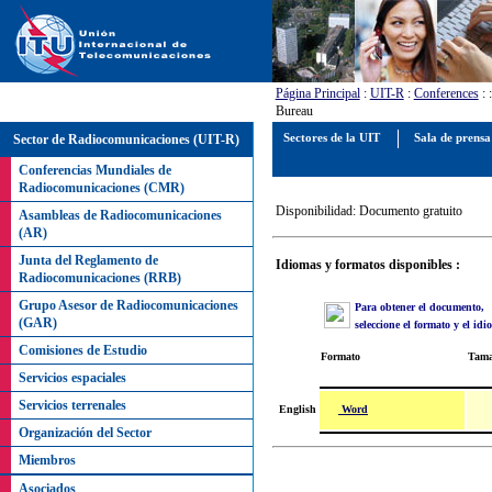
Página Principal
:
UIT-R
:
Conferences
:
Bureau
Sector de Radiocomunicaciones (UIT-R)
Sectores de la UIT
Sala de prens
Conferencias Mundiales de
Radiocomunicaciones (CMR)
Disponibilidad: Documento gratuito
Asambleas de Radiocomunicaciones
(AR)
Junta del Reglamento de
Idiomas y formatos disponibles :
Radiocomunicaciones (RRB)
Grupo Asesor de Radiocomunicaciones
Para obtener el documento,
(GAR)
seleccione el formato y el id
Comisiones de Estudio
Formato
Tam
Servicios espaciales
Servicios terrenales
Word
English
Organización del Sector
Miembros
Asociados