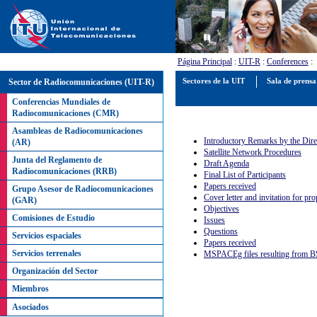
Página Principal
:
UIT-R
:
Conferences
:
Sector de Radiocomunicaciones (UIT-R)
Sectores de la UIT
Sala de prens
Conferencias Mundiales de
Radiocomunicaciones (CMR)
Asambleas de Radiocomunicaciones
Introductory Remarks by the Dir
(AR)
Satellite Network Procedures
Junta del Reglamento de
Draft Agenda
Radiocomunicaciones (RRB)
Final List of Participants
Papers received
Grupo Asesor de Radiocomunicaciones
Cover letter and invitation for p
(GAR)
Objectives
Comisiones de Estudio
Issues
Questions
Servicios espaciales
Papers received
Servicios terrenales
MSPACEg files resulting from BS
Organización del Sector
Miembros
Asociados