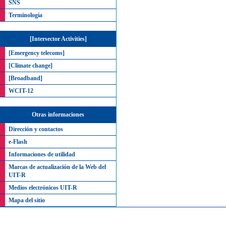
SNS
Terminología
[Intersector Activities]
[Emergency telecoms]
[Climate change]
[Broadband]
WCIT-12
Otras informaciones
Dirección y contactos
e-Flash
Informaciones de utilidad
Marcas de actualización de la Web del
UIT-R
Medios electrónicos UIT-R
Mapa del sitio