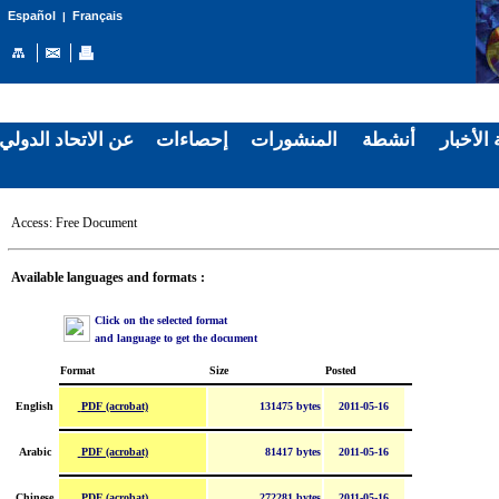
Español
Français
|
الأخبار
أنشطة
المنشورات
إحصاءات
عن الاتحاد الدولي
Access: Free Document
Available languages and formats :
Click on the selected format
and language to get the document
Format
Size
Posted
PDF (acrobat)
English
131475 bytes
2011-05-16
PDF (acrobat)
Arabic
81417 bytes
2011-05-16
PDF (acrobat)
Chinese
272281 bytes
2011-05-16