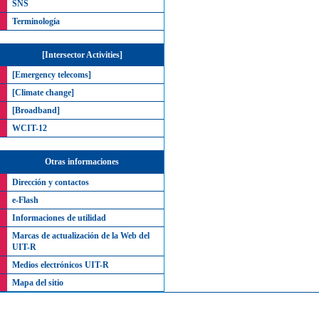
SNS
Terminología
[Intersector Activities]
[Emergency telecoms]
[Climate change]
[Broadband]
WCIT-12
Otras informaciones
Dirección y contactos
e-Flash
Informaciones de utilidad
Marcas de actualización de la Web del
UIT-R
Medios electrónicos UIT-R
Mapa del sitio