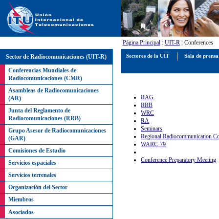
Página Principal
:
UIT-R
: Conferences
Sector de Radiocomunicaciones (UIT-R)
Sectores de la UIT
Sala de prens
Conferencias Mundiales de
Radiocomunicaciones (CMR)
Asambleas de Radiocomunicaciones
RAG
(AR)
RRB
Junta del Reglamento de
WRC
Radiocomunicaciones (RRB)
RA
Seminars
Grupo Asesor de Radiocomunicaciones
Regional Radiocommunication Co
(GAR)
WARC-79
Comisiones de Estudio
Conference Preparatory Meeting
Servicios espaciales
Servicios terrenales
Organización del Sector
Miembros
Asociados