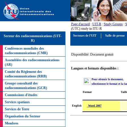
Page d'accueil
:
UIT-R
:
Study Groups
:
S
(UTC) study in ITU-R
Secteur des radiocommunications (UIT-
Secteurs de l'UIT
Salle de presse
R)
Conférences mondiales des
radiocommunications (CMR)
Disponibilité: Document gratuit
Assemblées des radiocommunications
(AR)
Langues et formats disponibles :
Comité du Règlement des
radiocommunications (RRB)
Pour obtenir le document,
Groupe consultatif des
sélectionnez le format et la l
radiocommunications (GCR)
Format
Taill
Commissions d'études
Services spatiaux
Word 2007
English
Services de Terre
Organisation du Secteur
Membres