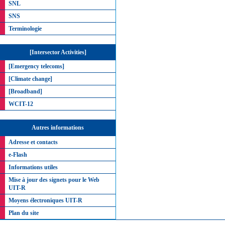
SNL
SNS
Terminologie
[Intersector Activities]
[Emergency telecoms]
[Climate change]
[Broadband]
WCIT-12
Autres informations
Adresse et contacts
e-Flash
Informations utiles
Mise à jour des signets pour le Web
UIT-R
Moyens électroniques UIT-R
Plan du site