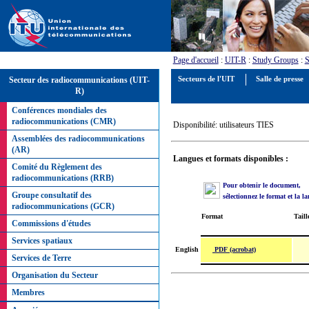
Page d'accueil
:
UIT-R
:
Study Groups
:
S
Secteur des radiocommunications (UIT-
Secteurs de l'UIT
Salle de presse
R)
Conférences mondiales des
radiocommunications (CMR)
Disponibilité: utilisateurs TIES
Assemblées des radiocommunications
(AR)
Langues et formats disponibles :
Comité du Règlement des
radiocommunications (RRB)
Pour obtenir le document,
Groupe consultatif des
sélectionnez le format et la l
radiocommunications (GCR)
Format
Taill
Commissions d'études
Services spatiaux
PDF (acrobat)
English
Services de Terre
Organisation du Secteur
Membres