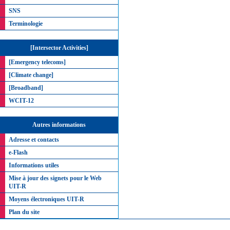
SNS
Terminologie
[Intersector Activities]
[Emergency telecoms]
[Climate change]
[Broadband]
WCIT-12
Autres informations
Adresse et contacts
e-Flash
Informations utiles
Mise à jour des signets pour le Web
UIT-R
Moyens électroniques UIT-R
Plan du site