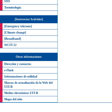
SNS
Terminología
[Intersector Activities]
[Emergency telecoms]
[Climate change]
[Broadband]
WCIT-12
Otras informaciones
Dirección y contactos
e-Flash
Informaciones de utilidad
Marcas de actualización de la Web del
UIT-R
Medios electrónicos UIT-R
Mapa del sitio