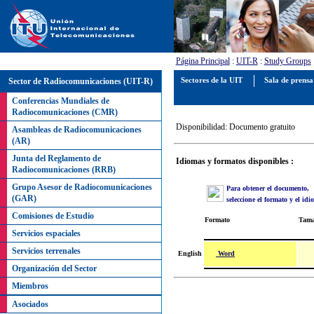
Página Principal
:
UIT-R
:
Study Groups
Sector de Radiocomunicaciones (UIT-R)
Sectores de la UIT
Sala de prens
Conferencias Mundiales de
Radiocomunicaciones (CMR)
Disponibilidad: Documento gratuito
Asambleas de Radiocomunicaciones
(AR)
Junta del Reglamento de
Idiomas y formatos disponibles :
Radiocomunicaciones (RRB)
Grupo Asesor de Radiocomunicaciones
Para obtener el documento,
(GAR)
seleccione el formato y el id
Comisiones de Estudio
Formato
Tam
Servicios espaciales
Servicios terrenales
Word
English
Organización del Sector
Miembros
Asociados