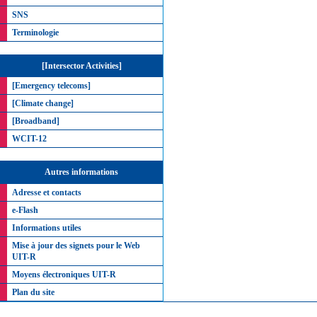
SNS
Terminologie
[Intersector Activities]
[Emergency telecoms]
[Climate change]
[Broadband]
WCIT-12
Autres informations
Adresse et contacts
e-Flash
Informations utiles
Mise à jour des signets pour le Web
UIT-R
Moyens électroniques UIT-R
Plan du site