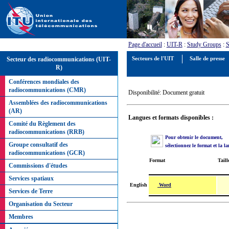
Page d'accueil
:
UIT-R
:
Study Groups
:
S
Secteur des radiocommunications (UIT-
Secteurs de l'UIT
Salle de presse
R)
Conférences mondiales des
radiocommunications (CMR)
Disponibilité: Document gratuit
Assemblées des radiocommunications
(AR)
Langues et formats disponibles :
Comité du Règlement des
radiocommunications (RRB)
Pour obtenir le document,
Groupe consultatif des
sélectionnez le format et la l
radiocommunications (GCR)
Format
Taill
Commissions d'études
Services spatiaux
Word
English
Services de Terre
Organisation du Secteur
Membres