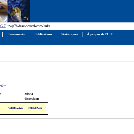
G 7
: rwp7b-fasc-optical-com-links
Evénements
Publications
Statistiques
À propos de l'UIT
angue
e
Mise à
disposition
55808 octets
2009-02-26