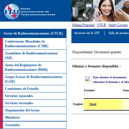
Página Principal
:
UIT-R
:
Study Groups
Sector de Radiocomunicaciones (UIT-R)
Sectores de la UIT
Sala de prens
Conferencias Mundiales de
Radiocomunicaciones (CMR)
Disponibilidad: Documento gratuito
Asambleas de Radiocomunicaciones
(AR)
Junta del Reglamento de
Idiomas y formatos disponibles :
Radiocomunicaciones (RRB)
Grupo Asesor de Radiocomunicaciones
Para obtener el documento,
(GAR)
seleccione el formato y el id
Comisiones de Estudio
Formato
Tam
Servicios espaciales
Servicios terrenales
Word
English
Organización del Sector
Miembros
Asociados