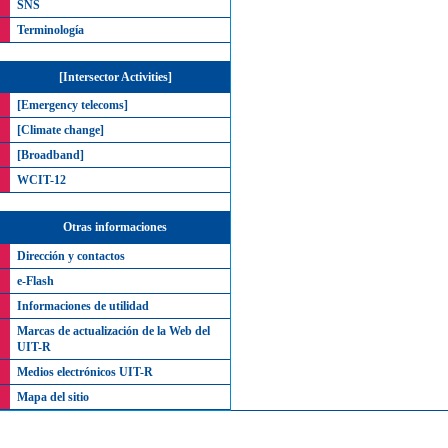
SNS
Terminología
[Intersector Activities]
[Emergency telecoms]
[Climate change]
[Broadband]
WCIT-12
Otras informaciones
Dirección y contactos
e-Flash
Informaciones de utilidad
Marcas de actualización de la Web del
UIT-R
Medios electrónicos UIT-R
Mapa del sitio