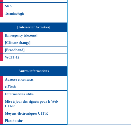
SNS
Terminologie
[Intersector Activities]
[Emergency telecoms]
[Climate change]
[Broadband]
WCIT-12
Autres informations
Adresse et contacts
e-Flash
Informations utiles
Mise à jour des signets pour le Web
UIT-R
Moyens électroniques UIT-R
Plan du site