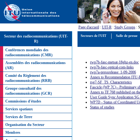
Page d'accueil
:
UIT-R
:
Study Groups
: 
Secteur des radiocommunications (UIT-
Secteurs de l'UIT
Salle de presse
R)
Conférences mondiales des
radiocommunications (CMR)
rwp7b-fasc-metsat-18ghz-en.doc
Assemblées des radiocommunications
rwp7b-fasc-optical-com-links
(AR)
rwp7a-pressrelease_1-09-2006
Comité du Règlement des
Annex to Recommendation ITU-R
radiocommunications (RRB)
rsg7-SF_TS_Characteristics
Fascicle (WP 7C) - Preliminary s
Groupe consultatif des
Annex to TF.768 published on th
radiocommunications (GCR)
User Guide Sync Application SG
Commissions d'études
WP7D - Status of Coordinated U
Status of studies
Services spatiaux
Services de Terre
Organisation du Secteur
Membres