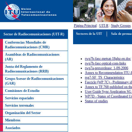
Página Principal
:
UIT-R
:
Study Groups
Sector de Radiocomunicaciones (UIT-R)
Sectores de la UIT
Sala de prens
Conferencias Mundiales de
Radiocomunicaciones (CMR)
Asambleas de Radiocomunicaciones
rwp7b-fasc-metsat-18ghz-en.doc
(AR)
rwp7b-fasc-optical-com-links
Junta del Reglamento de
rwp7a-pressrelease_1-09-2006
Radiocomunicaciones (RRB)
Annex to Recommendation ITU-R
rsg7-SF_TS_Characteristics
Grupo Asesor de Radiocomunicaciones
Fascicle (WP 7C) - Preliminary s
(GAR)
Annex to TF.768 published on th
Comisiones de Estudio
User Guide Sync Application SG
WP7D - Status of Coordinated U
Servicios espaciales
Status of studies
Servicios terrenales
Organización del Sector
Miembros
Asociados