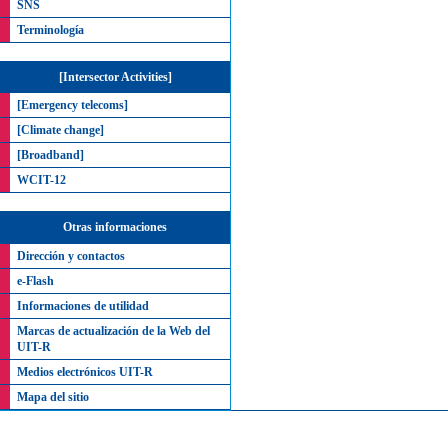
SNS
Terminología
[Intersector Activities]
[Emergency telecoms]
[Climate change]
[Broadband]
WCIT-12
Otras informaciones
Dirección y contactos
e-Flash
Informaciones de utilidad
Marcas de actualización de la Web del
UIT-R
Medios electrónicos UIT-R
Mapa del sitio