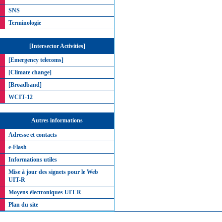
SNS
Terminologie
[Intersector Activities]
[Emergency telecoms]
[Climate change]
[Broadband]
WCIT-12
Autres informations
Adresse et contacts
e-Flash
Informations utiles
Mise à jour des signets pour le Web
UIT-R
Moyens électroniques UIT-R
Plan du site