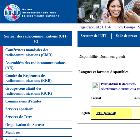
Page d'accueil
:
UIT-R
:
Study Groups
:
S
Secteur des radiocommunications (UIT-
Secteurs de l'UIT
Salle de presse
R)
Conférences mondiales des
radiocommunications (CMR)
Disponibilité: Document gratuit
Assemblées des radiocommunications
(AR)
Langues et formats disponibles :
Comité du Règlement des
radiocommunications (RRB)
Pour obtenir le document,
Groupe consultatif des
sélectionnez le format et la l
radiocommunications (GCR)
Format
Taill
Commissions d'études
Services spatiaux
PDF (acrobat)
English
Services de Terre
Organisation du Secteur
Membres