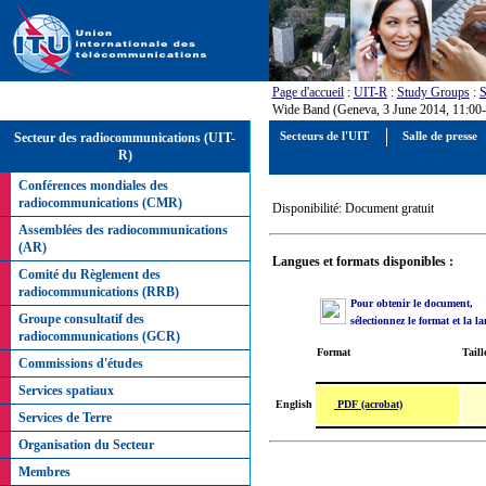
Page d'accueil
:
UIT-R
:
Study Groups
:
S
Wide Band (Geneva, 3 June 2014, 11:00-18:
Secteur des radiocommunications (UIT-
Secteurs de l'UIT
Salle de presse
R)
Conférences mondiales des
radiocommunications (CMR)
Disponibilité: Document gratuit
Assemblées des radiocommunications
(AR)
Langues et formats disponibles :
Comité du Règlement des
radiocommunications (RRB)
Pour obtenir le document,
Groupe consultatif des
sélectionnez le format et la l
radiocommunications (GCR)
Format
Taill
Commissions d'études
Services spatiaux
PDF (acrobat)
English
Services de Terre
Organisation du Secteur
Membres