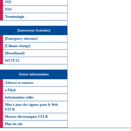
SNL
SNS
Terminologie
[Intersector Activities]
[Emergency telecoms]
[Climate change]
[Broadband]
WCIT-12
Autres informations
Adresse et contacts
e-Flash
Informations utiles
Mise à jour des signets pour le Web
UIT-R
Moyens électroniques UIT-R
Plan du site