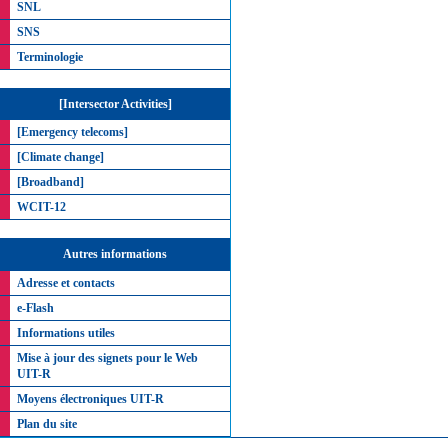
SNL
SNS
Terminologie
[Intersector Activities]
[Emergency telecoms]
[Climate change]
[Broadband]
WCIT-12
Autres informations
Adresse et contacts
e-Flash
Informations utiles
Mise à jour des signets pour le Web
UIT-R
Moyens électroniques UIT-R
Plan du site