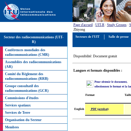
Page d'accueil
:
UIT-R
:
Study Groups
:
S
Zhiyong
Secteur des radiocommunications (UIT-
Secteurs de l'UIT
Salle de presse
R)
Conférences mondiales des
radiocommunications (CMR)
Disponibilité: Document gratuit
Assemblées des radiocommunications
(AR)
Langues et formats disponibles :
Comité du Règlement des
radiocommunications (RRB)
Pour obtenir le document,
Groupe consultatif des
sélectionnez le format et la l
radiocommunications (GCR)
Format
Taill
Commissions d'études
Services spatiaux
PDF (acrobat)
English
Services de Terre
Organisation du Secteur
Membres