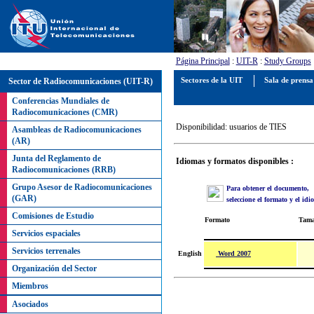
Página Principal
:
UIT-R
:
Study Groups
Sector de Radiocomunicaciones (UIT-R)
Sectores de la UIT
Sala de prens
Conferencias Mundiales de
Radiocomunicaciones (CMR)
Disponibilidad: usuarios de TIES
Asambleas de Radiocomunicaciones
(AR)
Junta del Reglamento de
Idiomas y formatos disponibles :
Radiocomunicaciones (RRB)
Grupo Asesor de Radiocomunicaciones
Para obtener el documento,
(GAR)
seleccione el formato y el id
Comisiones de Estudio
Formato
Tam
Servicios espaciales
Servicios terrenales
Word 2007
English
Organización del Sector
Miembros
Asociados