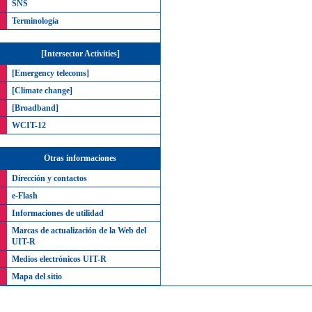
SNS
Terminología
[Intersector Activities]
[Emergency telecoms]
[Climate change]
[Broadband]
WCIT-12
Otras informaciones
Dirección y contactos
e-Flash
Informaciones de utilidad
Marcas de actualización de la Web del
UIT-R
Medios electrónicos UIT-R
Mapa del sitio