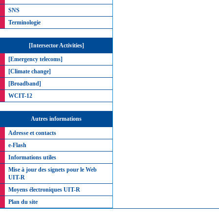
SNS
Terminologie
[Intersector Activities]
[Emergency telecoms]
[Climate change]
[Broadband]
WCIT-12
Autres informations
Adresse et contacts
e-Flash
Informations utiles
Mise à jour des signets pour le Web
UIT-R
Moyens électroniques UIT-R
Plan du site