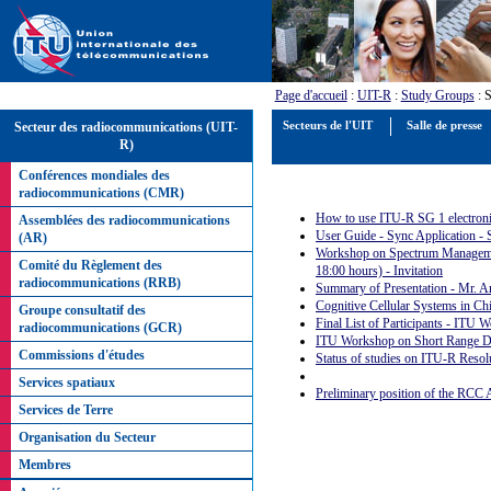
Page d'accueil
:
UIT-R
:
Study Groups
: 
Secteur des radiocommunications (UIT-
Secteurs de l'UIT
Salle de presse
R)
Conférences mondiales des
radiocommunications (CMR)
How to use ITU-R SG 1 electronic 
Assemblées des radiocommunications
User Guide - Sync Application -
(AR)
Workshop on Spectrum Management
Comité du Règlement des
18:00 hours) - Invitation
radiocommunications (RRB)
Summary of Presentation - Mr. A
Cognitive Cellular Systems in Ch
Groupe consultatif des
Final List of Participants - ITU
radiocommunications (GCR)
ITU Workshop on Short Range Devi
Commissions d'études
Status of studies on ITU-R Resol
Services spatiaux
Preliminary position of the RCC
Services de Terre
Organisation du Secteur
Membres