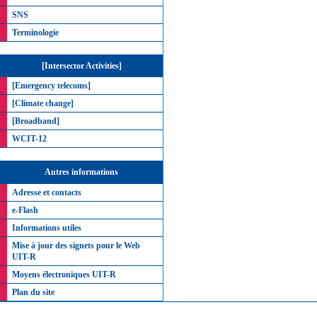
SNS
Terminologie
[Intersector Activities]
[Emergency telecoms]
[Climate change]
[Broadband]
WCIT-12
Autres informations
Adresse et contacts
e-Flash
Informations utiles
Mise à jour des signets pour le Web
UIT-R
Moyens électroniques UIT-R
Plan du site