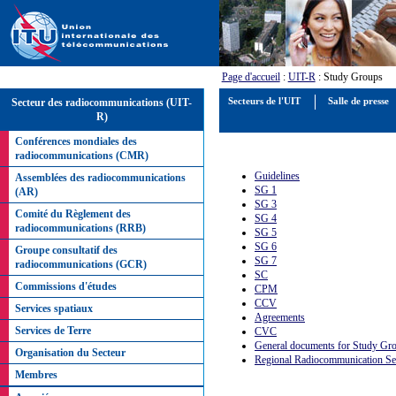
Page d'accueil
:
UIT-R
: Study Groups
Secteur des radiocommunications (UIT-
Secteurs de l'UIT
Salle de presse
R)
Conférences mondiales des
radiocommunications (CMR)
Guidelines
Assemblées des radiocommunications
SG 1
(AR)
SG 3
Comité du Règlement des
SG 4
radiocommunications (RRB)
SG 5
SG 6
Groupe consultatif des
SG 7
radiocommunications (GCR)
SC
Commissions d'études
CPM
CCV
Services spatiaux
Agreements
Services de Terre
CVC
General documents for Study Gr
Organisation du Secteur
Regional Radiocommunication Se
Membres