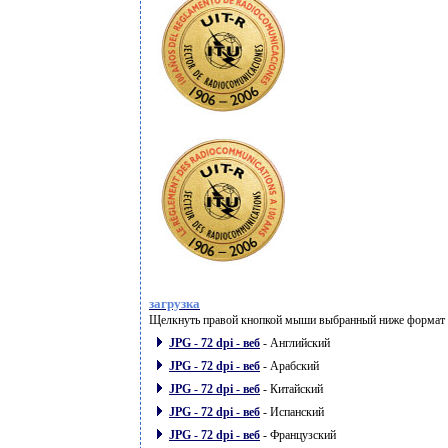
загрузка
Щелкнуть правой кнопкой мыши выбранный ниже формат и 
JPG - 72 dpi - веб
- Английский
JPG - 72 dpi - веб
- Арабский
JPG - 72 dpi - веб
- Китайский
JPG - 72 dpi - веб
- Испанский
JPG - 72 dpi - веб
- Французский