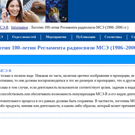
СЭ-R
:
Information
: Логотип 100-летия Регламента радиосвязи МСЭ (1906–2006 гг.)
СЭ
Отдел новостей
Мероприятия
Публикации
Статистика
Св
отип 100-летия Регламента радиосвязи МСЭ (1906–2006 
 МСЭ-R
лько в полном виде. Никакая их часть, включая цветное изображение и пропорции, не
типами, то они должны воспроизводиться в тех же размерах и пропорциях, что и други
ько в том случае, если деятельность пользователя соответствует целям, задачам и ви
пособствовать или обеспечивать возможность популяризации МСЭ-R и его видов деяте
отовительного процесса в его рамках должны быть сохранены. В частности, логотипы М
о продукта, мнения или деятельности, и каким-либо образом, который может причинит