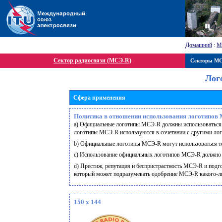
Домашний
:
М
Сектор радиосвязи (МСЭ-R)
Секторы М
Лог
Сфера применения
Политика в отношении использования логотипов
a) Официальные логотипы МСЭ-R должны использоваться то
логотипы МСЭ-R используются в сочетании с другими лого
b) Официальные логотипы МСЭ-R могут использоваться тол
c) Использование официальных логотипов МСЭ-R должно с
d) Престиж, репутация и беспристрастность МСЭ-R и подг
который может подразумевать одобрение МСЭ-R какого-либ
150 x 144