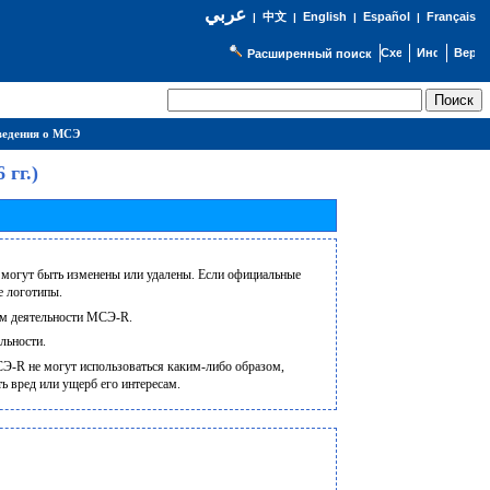
عربي
English
Español
Français
|
中文
|
|
|
Расширенный поиск
едения о МСЭ
гг.)
 могут быть изменены или удалены. Если официальные
е логотипы.
дам деятельности МСЭ-R.
льности.
СЭ-R не могут использоваться каким-либо образом,
ь вред или ущерб его интересам.