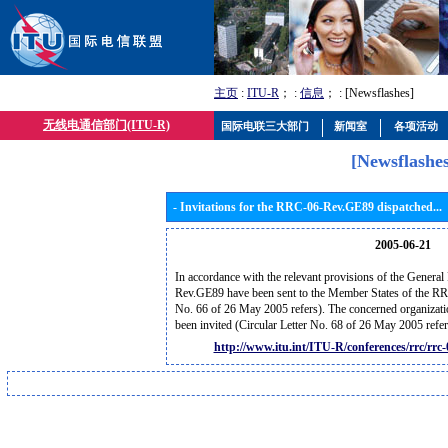
主页
:
ITU-R
； :
信息
； : [Newsflashes]
无线电通信部门(ITU-R)
国际电联三大部门
新闻室
各项活动
[Newsflashes
- Invitations for the RRC-06-Rev.GE89 dispatched...
2005-06-21
In accordance with the relevant provisions of the General 
Rev.GE89 have been sent to the Member States of the RRC
No. 66 of 26 May 2005 refers). The concerned organizat
been invited (Circular Letter No. 68 of 26 May 2005 refer
http://www.itu.int/ITU-R/conferences/rrc/rr