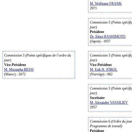
M. Wolfgang FRANK
2971
Commission 5 (Points spécifi
jour)
Président
Dr. Akira HASHIMOTO
(Japon) - 1057
Commission 5 (Points spécifiques de l´ordre du
Commission 5 (Points spécifi
jour)
jour)
Vice-Président
Vice-Président
M. Mustapha BESSI
M. Erik H. JÖROL
(Maroc) - 2672
(Norvège) - 602
Commission 5 (Points spécifi
jour)
Secrétaire
M. Alexandre VASSILIEV
2957
Commission 6 (Ordre du jour 
Programme de travail)
Président