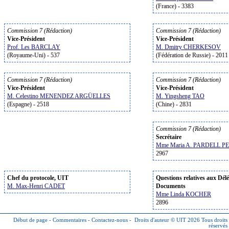
(France) - 3383
Commission 7 (Rédaction)
Commission 7 (Rédaction)
Vice-Président
Vice-Président
Prof. Les BARCLAY
M. Dmitry CHERKESOV
(Royaume-Uni) - 537
(Fédération de Russie) - 2011
Commission 7 (Rédaction)
Commission 7 (Rédaction)
Vice-Président
Vice-Président
M. Celestino MENENDEZ ARGÜELLES
M. Yingsheng TAO
(Espagne) - 2518
(Chine) - 2831
Commission 7 (Rédaction)
Secrétaire
Mme Maria A. PARDELL P
2967
Chef du protocole, UIT
Questions relatives aux Délé
M. Max-Henri CADET
Documents
Mme Linda KOCHER
2896
Début de page
-
Commentaires
-
Contactez-nous
-
Droits d'auteur © UIT 2026
Tous droits
réservés