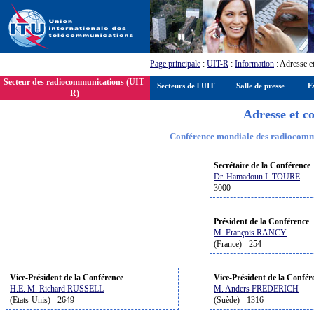
Page principale
:
UIT-R
:
Information
: Adresse et
Secteur des radiocommunications (UIT-
Secteurs de l'UIT
Salle de presse
E
R)
Adresse et c
Conférence mondiale des radiocom
Secrétaire de la Conférence
Dr. Hamadoun I. TOURE
3000
Président de la Conférence
M. François RANCY
(France) - 254
Vice-Président de la Conférence
Vice-Président de la Confér
H.E. M. Richard RUSSELL
M. Anders FREDERICH
(Etats-Unis) - 2649
(Suède) - 1316