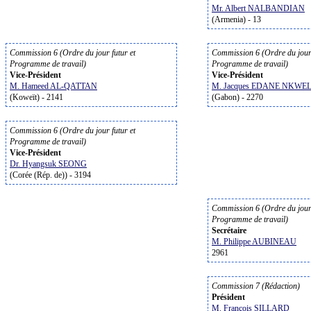
Mr. Albert NALBANDIAN
(Armenia) - 13
Commission 6 (Ordre du jour futur et
Commission 6 (Ordre du jour 
Programme de travail)
Programme de travail)
Vice-Président
Vice-Président
M. Hameed AL-QATTAN
M. Jacques EDANE NKWE
(Koweït) - 2141
(Gabon) - 2270
Commission 6 (Ordre du jour futur et
Programme de travail)
Vice-Président
Dr. Hyangsuk SEONG
(Corée (Rép. de)) - 3194
Commission 6 (Ordre du jour 
Programme de travail)
Secrétaire
M. Philippe AUBINEAU
2961
Commission 7 (Rédaction)
Président
M. François SILLARD