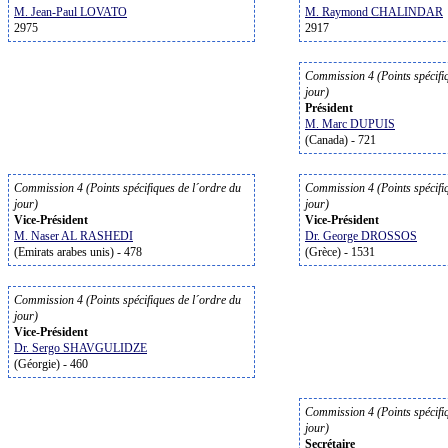
M. Jean-Paul LOVATO
M. Raymond CHALINDAR
2975
2917
Commission 4 (Points spécifi
jour)
Président
M. Marc DUPUIS
(Canada) - 721
Commission 4 (Points spécifiques de l´ordre du
Commission 4 (Points spécifi
jour)
jour)
Vice-Président
Vice-Président
M. Naser AL RASHEDI
Dr. George DROSSOS
(Emirats arabes unis) - 478
(Grèce) - 1531
Commission 4 (Points spécifiques de l´ordre du
jour)
Vice-Président
Dr. Sergo SHAVGULIDZE
(Géorgie) - 460
Commission 4 (Points spécifi
jour)
Secrétaire