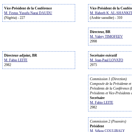
Vice-Président de la Conférence
Vice-Président de la Confér
M. Festus Yusufu Narai DAUDU
M. Habeeb K. AL-SHANKIT
(Nigéria) - 227
(Arabie saoudite) - 310
Directeur, BR
M. Valery TIMOFEEV
2998
Directeur-adjoint, BR
Secrétaire exécutif
M. Fabio LEITE
M. Jean-Paul LOVATO
2982
2975
Commission 1 (Direction)
Composée de la Présidente et 
Présidents de la Conférence (D
Présidents et Vice-Président
Secrétaire
M. Fabio LEITE
2982
Commission 2 (Pouvoirs)
Président
M. Sékou COULIBALY