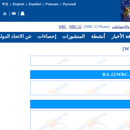
English
Español
Français
Русский
中文
|
|
|
|
WRC
:
WRC-12
: [WRC-12 Photos]
:
والاجتماعات
ة الأخبار
أنشطة
المنشورات
إحصاءات
عن الاتحاد الدول
RA-12/WRC-12