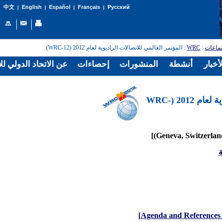
English
Español
Français
Русский
中文
|
|
|
|
تماعات
:
WRC
: المؤتمر العالمي للاتصالات الراديوية لعام 2012 (WRC-12)
أخبار
أنشطة
المنشورات
إحصاءات
عن الاتحاد الدولي لل
المؤتمر العالمي للاتصالات الراديوية لعام 2012 (WRC-
ة