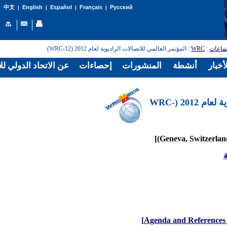
English
Español
Français
Русский
中文
|
|
|
|
تماعات
:
WRC
: المؤتمر العالمي للاتصالات الراديوية لعام 2012 (WRC-12)
أخبار
أنشطة
المنشورات
إحصاءات
عن الاتحاد الدولي لل
المؤتمر العالمي للاتصالات الراديوية لعام 2012 (WRC-
ة