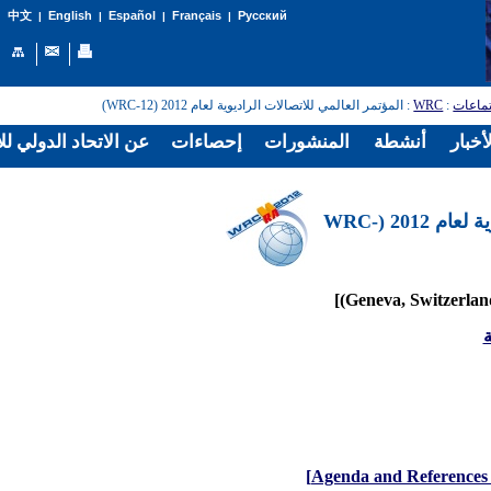
English
Español
Français
Русский
中文
|
|
|
|
تماعات
:
WRC
: المؤتمر العالمي للاتصالات الراديوية لعام 2012 (WRC-12)
أخبار
أنشطة
المنشورات
إحصاءات
عن الاتحاد الدولي لل
المؤتمر العالمي للاتصالات الراديوية لعام 2012 (WRC-
ة