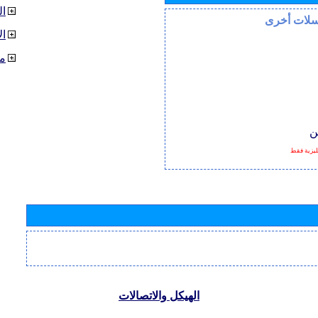
ا
سلات أخرى
ال
م
ن
كليزية فقط
الهيكل والاتصالات