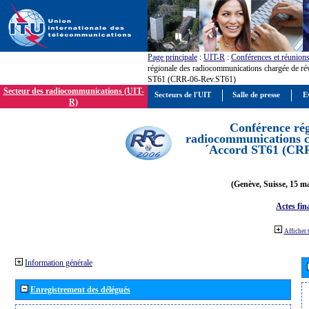
Page principale
:
UIT-R
:
Conférences et réunion
régionale des radiocommunications chargée de ré
ST61 (CRR-06-Rev.ST61)
Secteur des radiocommunications (UIT-
Secteurs de l'UIT
Salle de presse
E
R)
Conférence rég
radiocommunications ch
´Accord ST61 (CRR
(Genève, Suisse, 15 ma
Actes fin
Afficher 
Information générale
Enregistrement des délégués