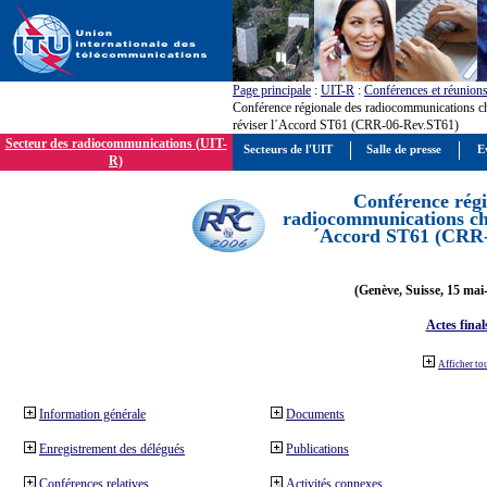
Page principale
:
UIT-R
:
Conférences et réunion
Conférence régionale des radiocommunications c
réviser l´Accord ST61 (CRR-06-Rev.ST61)
Secteur des radiocommunications (UIT-
Secteurs de l'UIT
Salle de presse
E
R)
Conférence régi
radiocommunications cha
´Accord ST61 (CRR
(Genève, Suisse, 15 mai
Actes final
Afficher to
Information générale
Documents
Enregistrement des délégués
Publications
Conférences relatives
Activités connexes