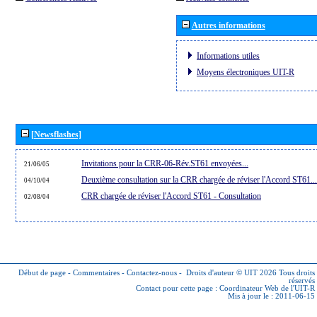
Autres informations
Informations utiles
Moyens électroniques UIT-R
[Newsflashes]
Invitations pour la CRR-06-Rév.ST61 envoyées...
21/06/05
Deuxième consultation sur la CRR chargée de réviser l'Accord ST61...
04/10/04
CRR chargée de réviser l'Accord ST61 - Consultation
02/08/04
Début de page
-
Commentaires
-
Contactez-nous
-
Droits d'auteur © UIT 2026
Tous droits
réservés
Contact pour cette page :
Coordinateur Web de l'UIT-R
Mis à jour le : 2011-06-15