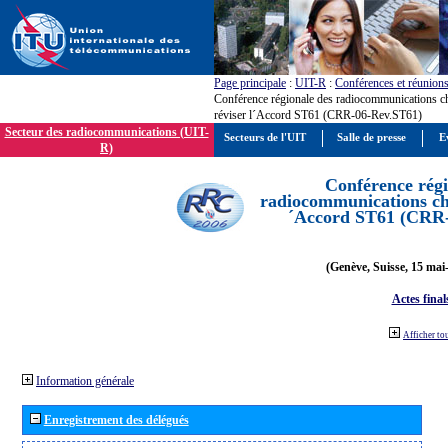
Page principale
:
UIT-R
:
Conférences et réunion
Conférence régionale des radiocommunications c
réviser l´Accord ST61 (CRR-06-Rev.ST61)
Secteur des radiocommunications (UIT-
Secteurs de l'UIT
Salle de presse
E
R)
Conférence régi
radiocommunications cha
´Accord ST61 (CRR
(Genève, Suisse, 15 mai
Actes final
Afficher to
Information générale
Enregistrement des délégués