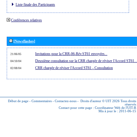
Liste finale des Participants
Conférences relatives
[Newsflashes]
Invitations pour la CRR-06-Rév.ST61 envoyées...
21/06/05
Deuxième consultation sur la CRR chargée de réviser l'Accord ST61...
04/10/04
CRR chargée de réviser l'Accord ST61 - Consultation
02/08/04
Début de page
-
Commentaires
-
Contactez-nous
-
Droits d'auteur © UIT 2026
Tous droits
réservés
Contact pour cette page :
Coordinateur Web de l'UIT-R
Mis à jour le : 2011-06-15