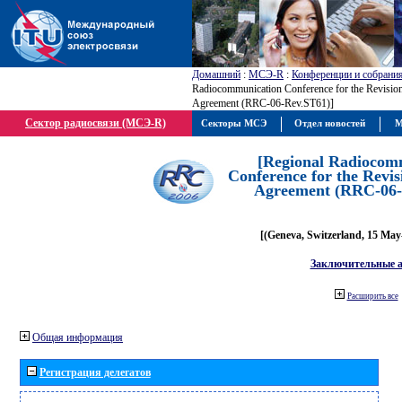
Домашний
:
МСЭ-R
:
Конференции и собрани
Radiocommunication Conference for the Revision
Agreement (RRC-06-Rev.ST61)]
Сектор радиосвязи (МСЭ-R)
Секторы МСЭ
Отдел новостей
М
[Regional Radiocom
Conference for the Revis
Agreement (RRC-06-
[(Geneva, Switzerland, 15 May
Заключительные 
Расширить все
Общая информация
Регистрация делегатов