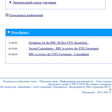
Окончательный список участников
Относящиеся конференции
[Newsflashes]
Invitations for the RRC-06-Rev.ST61 dispatched...
21/06/05
Second Consultation - RRC to review the ST61 Agreement
04/10/04
RRC to review the ST61 Agreement - Consultation
02/08/04
Подняться в верхнюю часть
-
Обратная связь
-
Информация для контактов
-
Знак охраны
авторского права © МСЭ 2026
Все права сохранены
По вопросам, связанным с этой страницей, обращаться :
Координатор Web-страницы МСЭ-
R
Обновлено : 2011-06-15