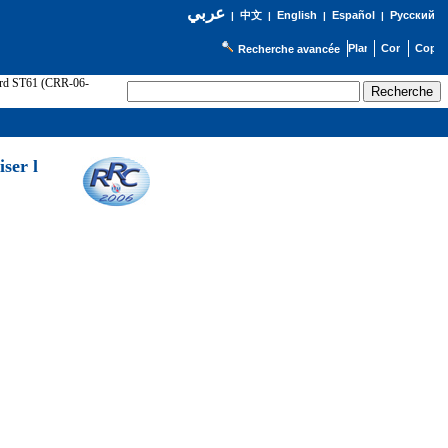
عربي
English
Español
Русский
|
中文
|
|
|
Recherche avancée
cord ST61 (CRR-06-
ser l