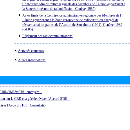
Conférence administrative régionale des Membres de l´Union appartenant à
la Zone européenne de radiodiffusion, Genève, 1985)
Actes finals de la Conférence administrative régionale des Membres de l
´Union appartenant à la Zone européenne de radiodiffusion chargée de
réviser certaines parties de l´Accord de Stockholm (1961), Genève, 1985
(GE85)
Réglement des radiocommunications
Activités connexes
Autres informations
a CRR-06-Rév.ST61 envoyées...
ion sur la CRR chargée de réviser l'Accord ST61...
iser l'Accord ST61 - Consultation