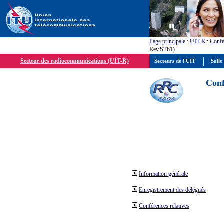
Page principale
:
UIT-R
:
Confé
Rev.ST61)
Secteur des radiocommunications (UIT-R)
Secteurs de l'UIT
Salle
Conf
Information générale
Enregistrement des délégués
Conférences relatives