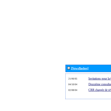
[Newsflashes]
Invitations pour l
21/06/05
Deuxième consultat
04/10/04
CRR chargée de rév
02/08/04