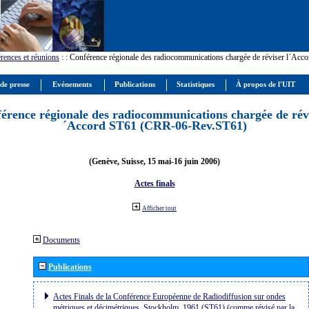
rences et réunions
:
: Conférence régionale des radiocommunications chargée de réviser l´Ac
 de presse
Evénements
Publications
Statistiques
À propos de l'UIT
érence régionale des radiocommunications chargée de révi
´Accord ST61 (CRR-06-Rev.ST61)
(Genève, Suisse, 15 mai-16 juin 2006)
Actes finals
Afficher tout
Documents
Publications
Actes Finals de la Conférence Européenne de Radiodiffusion sur ondes
métriques et décimétriques, Stockholm, 1961 (ST61) (comme révisé par la