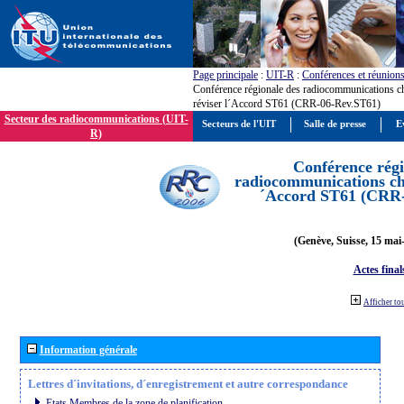
Page principale
:
UIT-R
:
Conférences et réunion
Conférence régionale des radiocommunications c
réviser l´Accord ST61 (CRR-06-Rev.ST61)
Secteur des radiocommunications (UIT-
Secteurs de l'UIT
Salle de presse
E
R)
Conférence régi
radiocommunications cha
´Accord ST61 (CRR
(Genève, Suisse, 15 mai
Actes final
Afficher to
Information générale
Lettres d´invitations, d´enregistrement et autre correspondance
Etats Membres de la zone de planification