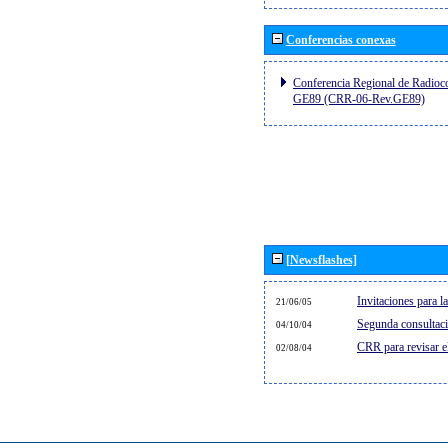
Conferencias conexas
Conferencia Regional de Radioco
GE89 (CRR-06-Rev.GE89)
[Newsflashes]
Invitaciones para 
21/06/05
Segunda consultaci
04/10/04
CRR para revisar 
02/08/04