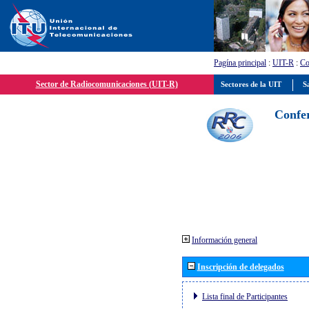
Pagína principal
:
UIT-R
:
Co
Sector de Radiocomunicaciones (UIT-R)
Sectores de la UIT
Sa
Confer
Información general
Inscripción de delegados
Lista final de Participantes