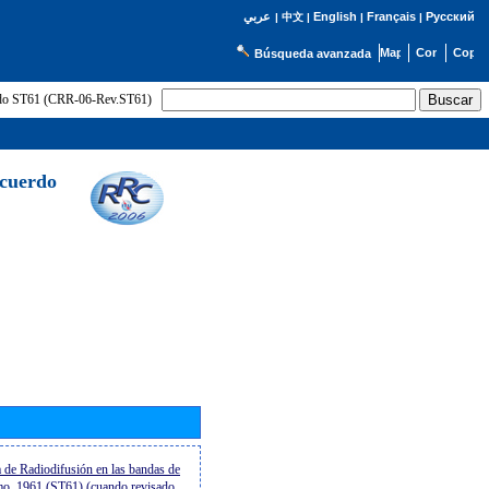
English
Français
Русский
عربي
|
中文
|
|
|
Búsqueda avanzada
uerdo ST61 (CRR-06-Rev.ST61)
Acuerdo
a de Radiodifusión en las bandas de
lmo, 1961 (ST61) (cuando revisado