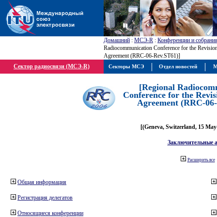
Домашний
:
МСЭ-R
:
Конференции и собрани
Radiocommunication Conference for the Revision
Agreement (RRC-06-Rev.ST61)]
Сектор радиосвязи (МСЭ-R)
Секторы МСЭ
Отдел новостей
М
[Regional Radiocom
Conference for the Revis
Agreement (RRC-06-
[(Geneva, Switzerland, 15 May
Заключительные 
Расширить все
Общая информация
Регистрация делегатов
Относящиеся конференции