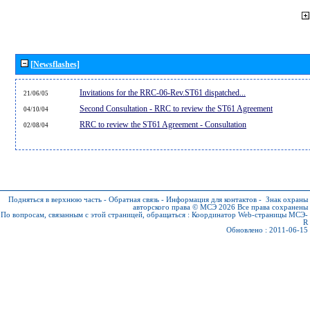
[Newsflashes]
Invitations for the RRC-06-Rev.ST61 dispatched...
21/06/05
Second Consultation - RRC to review the ST61 Agreement
04/10/04
RRC to review the ST61 Agreement - Consultation
02/08/04
Подняться в верхнюю часть
-
Обратная связь
-
Информация для контактов
-
Знак охраны
авторского права © МСЭ 2026
Все права сохранены
По вопросам, связанным с этой страницей, обращаться :
Координатор Web-страницы МСЭ-
R
Обновлено : 2011-06-15