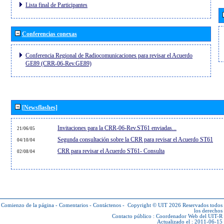
Lista final de Participantes
Conferencias conexas
Conferencia Regional de Radiocomunicaciones para revisar el Acuerdo
GE89 (CRR-06-Rev.GE89)
[Newsflashes]
Invitaciones para la CRR-06-Rev.ST61 enviadas...
21/06/05
Segunda consultación sobre la CRR para revisar el Acuerdo ST61
04/10/04
CRR para revisar el Acuerdo ST61- Consulta
02/08/04
Comienzo de la página
-
Comentarios
-
Contáctenos
-
Copyright © UIT 2026
Reservados todos
los derechos
Contacto público :
Coordenador Web del UIT-R
Actualizado el : 2011-06-15