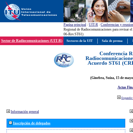
Pagína principal
:
UIT-R
:
Conferencias y reunio
Regional de Radiocomunicaciones para revisar 
06-Rev.ST61)
Sector de Radiocomunicaciones (UIT-R)
Sectores de la UIT
Sala de prensa
Conferencia R
Radiocomunicaciones
Acuerdo ST61 (CR
(Ginebra, Suiza, 15 de mayo
Actas Fina
Expandir 
Información general
Inscripción de delegados