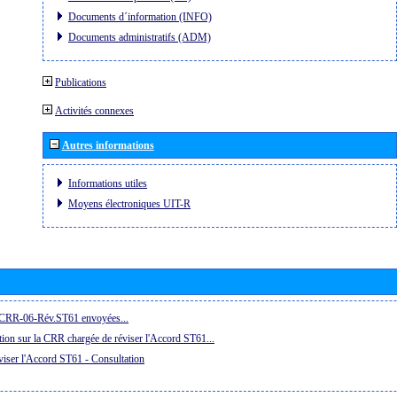
Documents d´information (INFO)
Documents administratifs (ADM)
Publications
Activités connexes
Autres informations
Informations utiles
Moyens électroniques UIT-R
a CRR-06-Rév.ST61 envoyées...
ion sur la CRR chargée de réviser l'Accord ST61...
iser l'Accord ST61 - Consultation