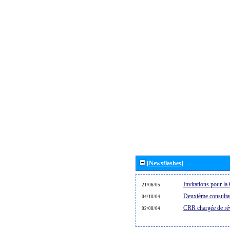
[Newsflashes]
Invitations pour l
21/06/05
Deuxième consultat
04/10/04
CRR chargée de rév
02/08/04