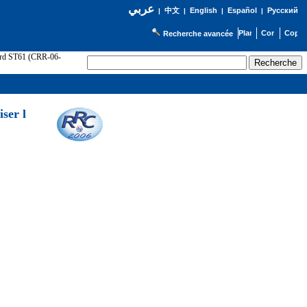
عربي
English
Español
Русский
|
中文
|
|
|
Recherche avancée
cord ST61 (CRR-06-
ser l