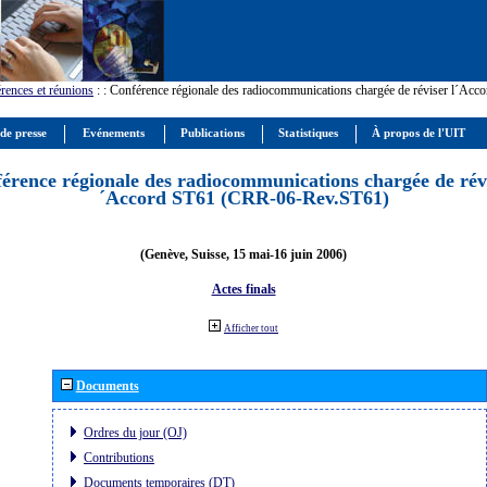
rences et réunions
:
: Conférence régionale des radiocommunications chargée de réviser l´Ac
 de presse
Evénements
Publications
Statistiques
À propos de l'UIT
érence régionale des radiocommunications chargée de révi
´Accord ST61 (CRR-06-Rev.ST61)
(Genève, Suisse, 15 mai-16 juin 2006)
Actes finals
Afficher tout
Documents
Ordres du jour (OJ)
Contributions
Documents temporaires (DT)