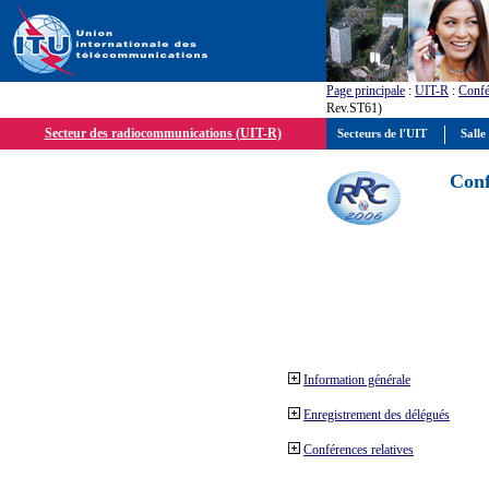
Page principale
:
UIT-R
:
Confé
Rev.ST61)
Secteur des radiocommunications (UIT-R)
Secteurs de l'UIT
Salle
Conf
Information générale
Enregistrement des délégués
Conférences relatives